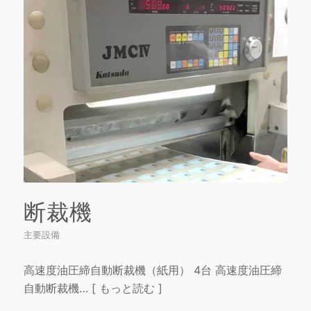
断裁機
主要設備
高速度油圧締自動断裁機（紙用） 4台 高速度油圧締
自動断裁機… [ もっと読む ]