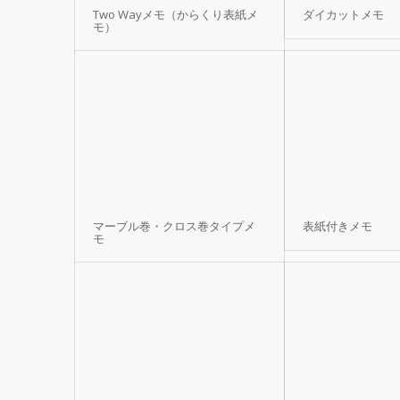
Two Wayメモ（からくり表紙メ
ダイカットメモ
モ）
マーブル巻・クロス巻タイプメ
表紙付きメモ
モ