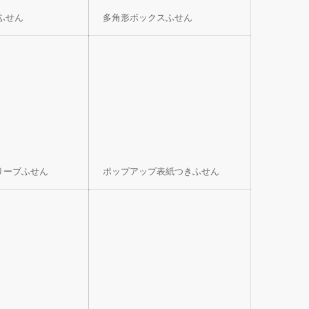
ふせん
多角形ボックスふせん
リーブふせん
ポップアップ表紙つきふせん