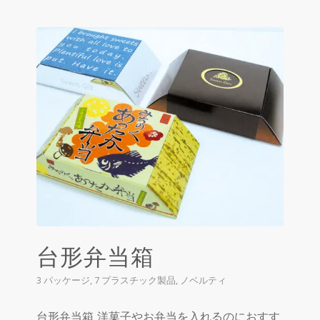
台形弁当箱
3 パッケージ
,
7 プラスチック製品
,
ノベルティ
台形弁当箱 洋菓子やお弁当を入れるのにおすす