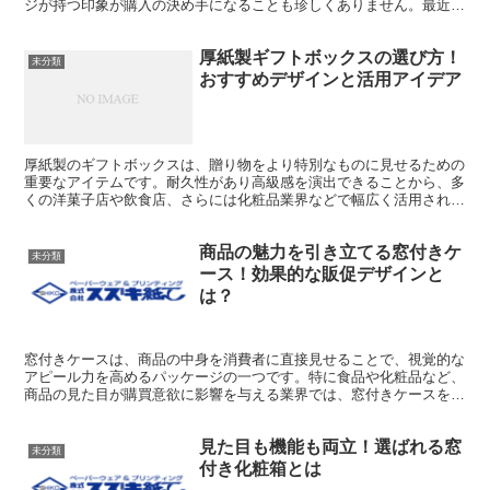
ジが持つ印象が購入の決め手になることも珍しくありません。最近で
は、商品の魅力をより一層引き立てるために「特殊印刷」を...
厚紙製ギフトボックスの選び方！
未分類
おすすめデザインと活用アイデア
厚紙製のギフトボックスは、贈り物をより特別なものに見せるための
重要なアイテムです。耐久性があり高級感を演出できることから、多
くの洋菓子店や飲食店、さらには化粧品業界などで幅広く活用されて
います。どのようなデザインや厚さの厚紙を選ぶかによって...
商品の魅力を引き立てる窓付きケ
未分類
ース！効果的な販促デザインと
は？
窓付きケースは、商品の中身を消費者に直接見せることで、視覚的な
アピール力を高めるパッケージの一つです。特に食品や化粧品など、
商品の見た目が購買意欲に影響を与える業界では、窓付きケースを採
用することで、商品そのものの魅力を最大限に引き出すこと...
見た目も機能も両立！選ばれる窓
未分類
付き化粧箱とは